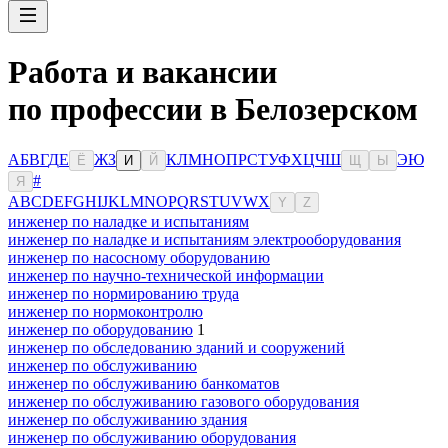
Работа и вакансии
по профессии в Белозерском
А
Б
В
Г
Д
Е
Ж
З
К
Л
М
Н
О
П
Р
С
Т
У
Ф
Х
Ц
Ч
Ш
Э
Ю
Ё
И
Й
Щ
Ы
#
Я
A
B
C
D
E
F
G
H
I
J
K
L
M
N
O
P
Q
R
S
T
U
V
W
X
Y
Z
инженер по наладке и испытаниям
инженер по наладке и испытаниям электрооборудования
инженер по насосному оборудованию
инженер по научно-технической информации
инженер по нормированию труда
инженер по нормоконтролю
инженер по оборудованию
1
инженер по обследованию зданий и сооружений
инженер по обслуживанию
инженер по обслуживанию банкоматов
инженер по обслуживанию газового оборудования
инженер по обслуживанию здания
инженер по обслуживанию оборудования