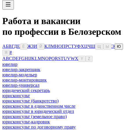
Работа и вакансии
по профессии в Белозерском
А
Б
В
Г
Д
Е
Ж
З
И
К
Л
М
Н
О
П
Р
С
Т
У
Ф
Х
Ц
Ч
Ш
Э
Ё
Й
Щ
Ы
Ю
#
Я
A
B
C
D
E
F
G
H
I
J
K
L
M
N
O
P
Q
R
S
T
U
V
W
X
Y
Z
ювелир
ювелир-закрепщик
ювелир-модельер
ювелир-монтировщик
ювелир-универсал
юридический секретарь
юрисконсульт
юрисконсульт (банкротство)
юрисконсульт в единственном числе
юрисконсульт в юридический отдел
юрисконсульт (земельное право)
юрисконсульт-кадровик
юрисконсульт по договорному праву