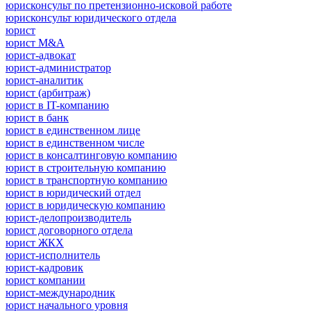
юрисконсульт по претензионно-исковой работе
юрисконсульт юридического отдела
юрист
юрист M&A
юрист-адвокат
юрист-администратор
юрист-аналитик
юрист (арбитраж)
юрист в IT-компанию
юрист в банк
юрист в единственном лице
юрист в единственном числе
юрист в консалтинговую компанию
юрист в строительную компанию
юрист в транспортную компанию
юрист в юридический отдел
юрист в юридическую компанию
юрист-делопроизводитель
юрист договорного отдела
юрист ЖКХ
юрист-исполнитель
юрист-кадровик
юрист компании
юрист-международник
юрист начального уровня