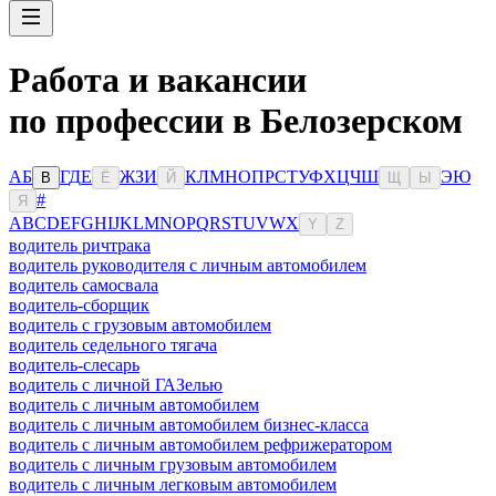
Работа и вакансии
по профессии в Белозерском
А
Б
Г
Д
Е
Ж
З
И
К
Л
М
Н
О
П
Р
С
Т
У
Ф
Х
Ц
Ч
Ш
Э
Ю
В
Ё
Й
Щ
Ы
#
Я
A
B
C
D
E
F
G
H
I
J
K
L
M
N
O
P
Q
R
S
T
U
V
W
X
Y
Z
водитель ричтрака
водитель руководителя с личным автомобилем
водитель самосвала
водитель-сборщик
водитель с грузовым автомобилем
водитель седельного тягача
водитель-слесарь
водитель с личной ГАЗелью
водитель с личным автомобилем
водитель с личным автомобилем бизнес-класса
водитель с личным автомобилем рефрижератором
водитель с личным грузовым автомобилем
водитель с личным легковым автомобилем