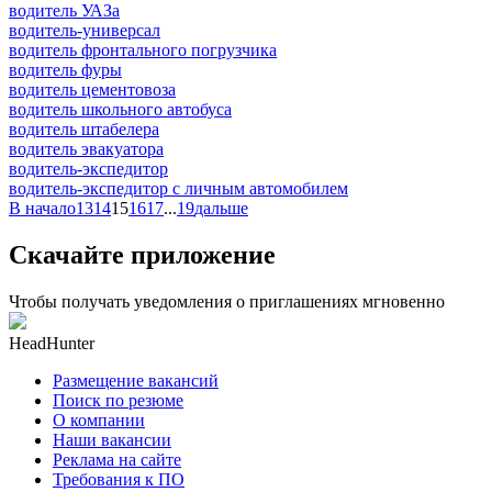
водитель УАЗа
водитель-универсал
водитель фронтального погрузчика
водитель фуры
водитель цементовоза
водитель школьного автобуса
водитель штабелера
водитель эвакуатора
водитель-экспедитор
водитель-экспедитор c личным автомобилем
В начало
13
14
15
16
17
...
19
дальше
Скачайте приложение
Чтобы получать уведомления о приглашениях мгновенно
HeadHunter
Размещение вакансий
Поиск по резюме
О компании
Наши вакансии
Реклама на сайте
Требования к ПО