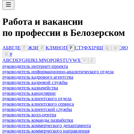
Работа и вакансии
по профессии в Белозерском
А
Б
В
Г
Д
Е
Ж
З
И
К
Л
М
Н
О
П
С
Т
У
Ф
Х
Ц
Ч
Ш
Э
Ю
Ё
Й
Р
Щ
Ы
#
Я
A
B
C
D
E
F
G
H
I
J
K
L
M
N
O
P
Q
R
S
T
U
V
W
X
Y
Z
руководитель интернет-проекта
руководитель информационно-аналитического отдела
руководитель кадрового агентства
руководитель кадровой службы
руководитель казначейства
руководитель канцелярии
руководитель клиентского отдела
руководитель клиентского сервиса
руководитель клиентской службы
руководитель колл-центра
руководитель команды разработки
руководитель коммерческого департамента
руководитель коммерческого направления