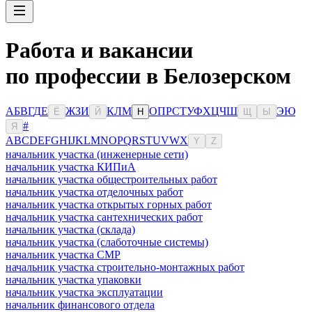
Работа и вакансии
по профессии в Белозерском
А
Б
В
Г
Д
Е
Ж
З
И
К
Л
М
О
П
Р
С
Т
У
Ф
Х
Ц
Ч
Ш
Э
Ю
Ё
Й
Н
Щ
Ы
#
Я
A
B
C
D
E
F
G
H
I
J
K
L
M
N
O
P
Q
R
S
T
U
V
W
X
Y
Z
начальник участка (инженерные сети)
начальник участка КИПиА
начальник участка общестроительных работ
начальник участка отделочных работ
начальник участка открытых горных работ
начальник участка сантехнических работ
начальник участка (склада)
начальник участка (слаботочные системы)
начальник участка СМР
начальник участка строительно-монтажных работ
начальник участка упаковки
начальник участка эксплуатации
начальник финансового отдела