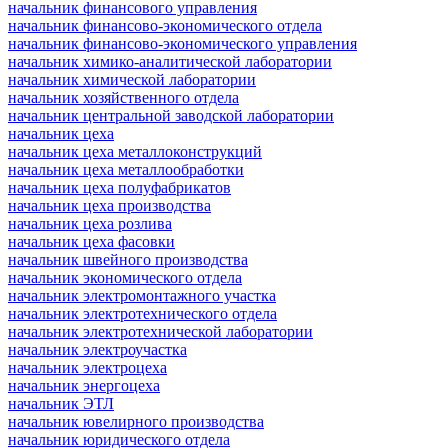
начальник финансового управления
начальник финансово-экономического отдела
начальник финансово-экономического управления
начальник химико-аналитической лаборатории
начальник химической лаборатории
начальник хозяйственного отдела
начальник центральной заводской лаборатории
начальник цеха
начальник цеха металлоконструкций
начальник цеха металлообработки
начальник цеха полуфабрикатов
начальник цеха производства
начальник цеха розлива
начальник цеха фасовки
начальник швейного производства
начальник экономического отдела
начальник электромонтажного участка
начальник электротехнического отдела
начальник электротехнической лаборатории
начальник электроучастка
начальник электроцеха
начальник энергоцеха
начальник ЭТЛ
начальник ювелирного производства
начальник юридического отдела