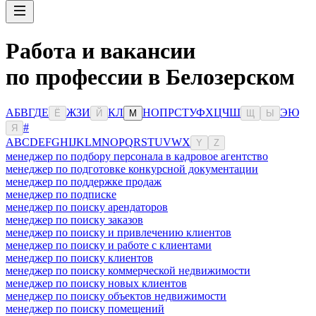
Работа и вакансии
по профессии в Белозерском
А
Б
В
Г
Д
Е
Ж
З
И
К
Л
Н
О
П
Р
С
Т
У
Ф
Х
Ц
Ч
Ш
Э
Ю
Ё
Й
М
Щ
Ы
#
Я
A
B
C
D
E
F
G
H
I
J
K
L
M
N
O
P
Q
R
S
T
U
V
W
X
Y
Z
менеджер по подбору персонала в кадровое агентство
менеджер по подготовке конкурсной документации
менеджер по поддержке продаж
менеджер по подписке
менеджер по поиску арендаторов
менеджер по поиску заказов
менеджер по поиску и привлечению клиентов
менеджер по поиску и работе с клиентами
менеджер по поиску клиентов
менеджер по поиску коммерческой недвижимости
менеджер по поиску новых клиентов
менеджер по поиску объектов недвижимости
менеджер по поиску помещений