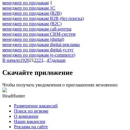
менеджер по продажам
1
менеджер по продажам 1С
менеджер по продажам (B2B)
менеджер по продажам B2B (без поиска)
менеджер по продажам (B2C)
менеджер по продажам call-центра
менеджер по продажам CRM-систем
менеджер по продажам (digital)
менеджер по продажам digital-рекламы
менеджер по продажам digital-услуг
менеджер по продажам (e-commerce)
В начало
19
20
21
22
23
...
47
дальше
Скачайте приложение
Чтобы получать уведомления о приглашениях мгновенно
HeadHunter
Размещение вакансий
Поиск по резюме
О компании
Наши вакансии
Реклама на сайте