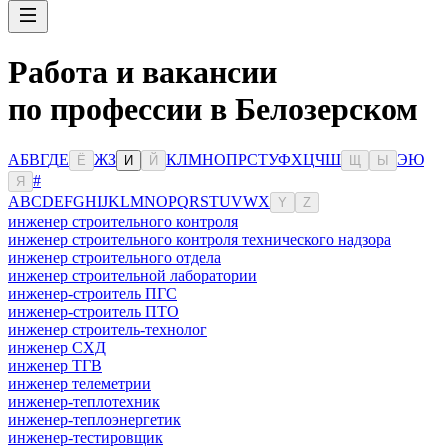
Работа и вакансии
по профессии в Белозерском
А
Б
В
Г
Д
Е
Ж
З
К
Л
М
Н
О
П
Р
С
Т
У
Ф
Х
Ц
Ч
Ш
Э
Ю
Ё
И
Й
Щ
Ы
#
Я
A
B
C
D
E
F
G
H
I
J
K
L
M
N
O
P
Q
R
S
T
U
V
W
X
Y
Z
инженер строительного контроля
инженер строительного контроля технического надзора
инженер строительного отдела
инженер строительной лаборатории
инженер-строитель ПГС
инженер-строитель ПТО
инженер строитель-технолог
инженер СХД
инженер ТГВ
инженер телеметрии
инженер-теплотехник
инженер-теплоэнергетик
инженер-тестировщик