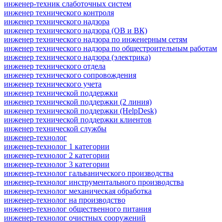
инженер-техник слаботочных систем
инженер технического контроля
инженер технического надзора
инженер технического надзора (ОВ и ВК)
инженер технического надзора по инженерным сетям
инженер технического надзора по общестроительным работам
инженер технического надзора (электрика)
инженер технического отдела
инженер технического сопровождения
инженер технического учета
инженер технической поддержки
инженер технической поддержки (2 линия)
инженер технической поддержки (HelpDesk)
инженер технической поддержки клиентов
инженер технической службы
инженер-технолог
инженер-технолог 1 категории
инженер-технолог 2 категории
инженер-технолог 3 категории
инженер-технолог гальванического производства
инженер-технолог инструментального производства
инженер-технолог механическая обработка
инженер-технолог на производство
инженер-технолог общественного питания
инженер-технолог очистных сооружений