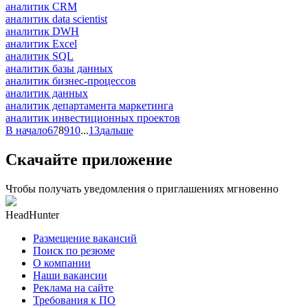
аналитик CRM
аналитик data scientist
аналитик DWH
аналитик Excel
аналитик SQL
аналитик базы данных
аналитик бизнес-процессов
аналитик данных
аналитик департамента маркетинга
аналитик инвестиционных проектов
В начало
6
7
8
9
10
...
13
дальше
Скачайте приложение
Чтобы получать уведомления о приглашениях мгновенно
HeadHunter
Размещение вакансий
Поиск по резюме
О компании
Наши вакансии
Реклама на сайте
Требования к ПО