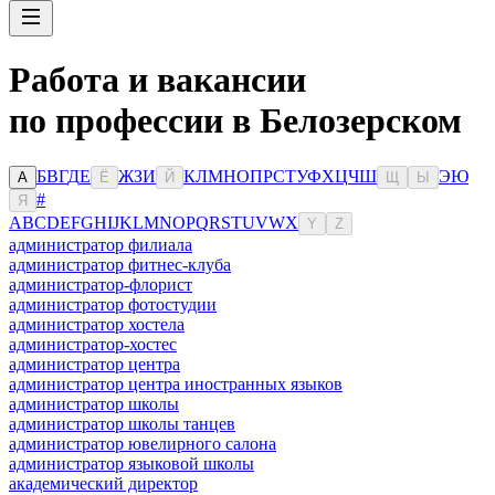
Работа и вакансии
по профессии в Белозерском
Б
В
Г
Д
Е
Ж
З
И
К
Л
М
Н
О
П
Р
С
Т
У
Ф
Х
Ц
Ч
Ш
Э
Ю
А
Ё
Й
Щ
Ы
#
Я
A
B
C
D
E
F
G
H
I
J
K
L
M
N
O
P
Q
R
S
T
U
V
W
X
Y
Z
администратор филиала
администратор фитнес-клуба
администратор-флорист
администратор фотостудии
администратор хостела
администратор-хостес
администратор центра
администратор центра иностранных языков
администратор школы
администратор школы танцев
администратор ювелирного салона
администратор языковой школы
академический директор