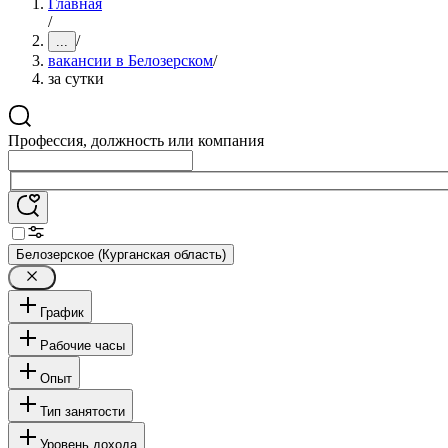
Главная
/
/
...
вакансии в Белозерском
/
за сутки
Профессия, должность или компания
Белозерское (Курганская область)
График
Рабочие часы
Опыт
Тип занятости
Уровень дохода