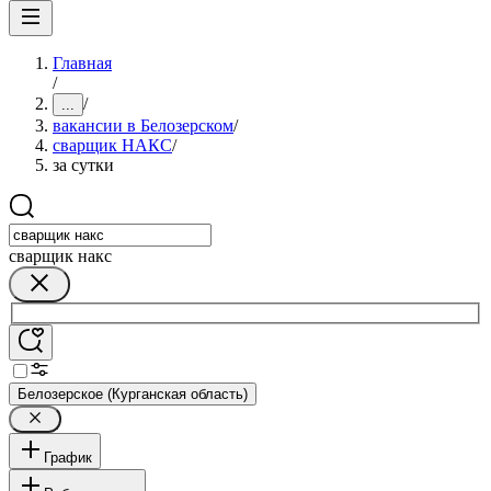
Главная
/
/
...
вакансии в Белозерском
/
сварщик НАКС
/
за сутки
сварщик накс
Белозерское (Курганская область)
График