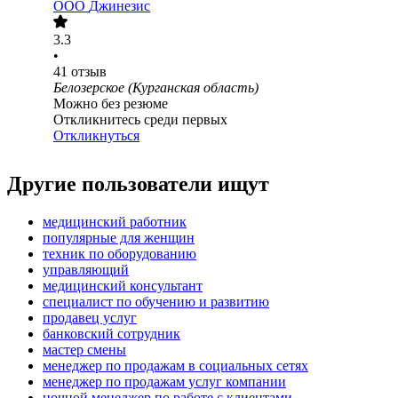
ООО
Джинезис
3.3
•
41
отзыв
Белозерское (Курганская область)
Можно без резюме
Откликнитесь среди первых
Откликнуться
Другие пользователи ищут
медицинский работник
популярные для женщин
техник по оборудованию
управляющий
медицинский консультант
специалист по обучению и развитию
продавец услуг
банковский сотрудник
мастер смены
менеджер по продажам в социальных сетях
менеджер по продажам услуг компании
ночной менеджер по работе с клиентами