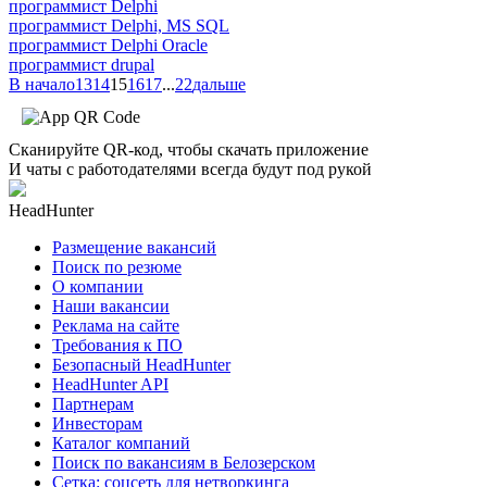
программист Delphi
программист Delphi, MS SQL
программист Delphi Oracle
программист drupal
В начало
13
14
15
16
17
...
22
дальше
Сканируйте QR-код, чтобы скачать приложение
И чаты с работодателями всегда будут под рукой
HeadHunter
Размещение вакансий
Поиск по резюме
О компании
Наши вакансии
Реклама на сайте
Требования к ПО
Безопасный HeadHunter
HeadHunter API
Партнерам
Инвесторам
Каталог компаний
Поиск по вакансиям в Белозерском
Сетка: соцсеть для нетворкинга