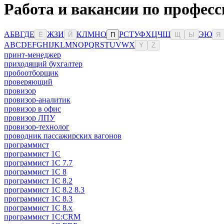
Работа и вакансии по професс
А
Б
В
Г
Д
Е
Ж
З
И
К
Л
М
Н
О
Р
С
Т
У
Ф
Х
Ц
Ч
Ш
Э
Ю
Ё
Й
П
Щ
Ы
Я
A
B
C
D
E
F
G
H
I
J
K
L
M
N
O
P
Q
R
S
T
U
V
W
X
Y
Z
принт-менеджер
приходящий бухгалтер
пробоотборщик
проверяющий
провизор
провизор-аналитик
провизор в офис
провизор ЛПУ
провизор-технолог
проводник пассажирских вагонов
программист
программист 1C
программист 1C 7.7
программист 1C 8
программист 1C 8.2
программист 1С 8.2 8.3
программист 1С 8.3
программист 1С 8.х
программист 1С:CRM