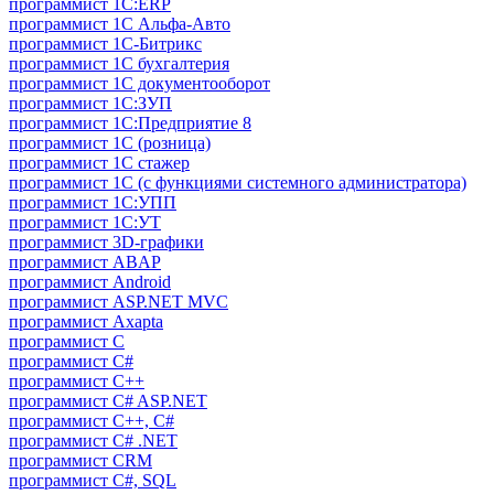
программист 1С:ERP
программист 1С Альфа-Авто
программист 1С-Битрикс
программист 1С бухгалтерия
программист 1С документооборот
программист 1С:ЗУП
программист 1С:Предприятие 8
программист 1С (розница)
программист 1С стажер
программист 1С (с функциями системного администратора)
программист 1С:УПП
программист 1С:УТ
программист 3D-графики
программист ABAP
программист Android
программист ASP.NET MVC
программист Axapta
программист C
программист C#
программист C++
программист C# ASP.NET
программист C++, C#
программист C# .NET
программист CRM
программист C#, SQL