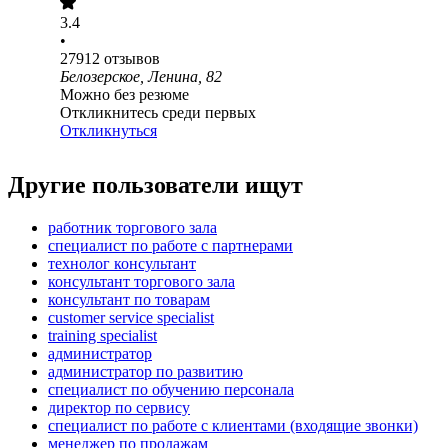
3.4
•
27912
отзывов
Белозерское, Ленина, 82
Можно без резюме
Откликнитесь среди первых
Откликнуться
Другие пользователи ищут
работник торгового зала
специалист по работе с партнерами
технолог консультант
консультант торгового зала
консультант по товарам
customer service specialist
training specialist
администратор
администратор по развитию
специалист по обучению персонала
директор по сервису
специалист по работе с клиентами (входящие звонки)
менеджер по продажам