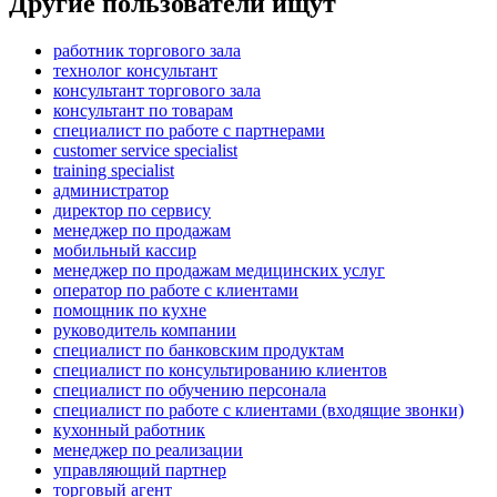
Другие пользователи ищут
работник торгового зала
технолог консультант
консультант торгового зала
консультант по товарам
специалист по работе с партнерами
customer service specialist
training specialist
администратор
директор по сервису
менеджер по продажам
мобильный кассир
менеджер по продажам медицинских услуг
оператор по работе с клиентами
помощник по кухне
руководитель компании
специалист по банковским продуктам
специалист по консультированию клиентов
специалист по обучению персонала
специалист по работе с клиентами (входящие звонки)
кухонный работник
менеджер по реализации
управляющий партнер
торговый агент