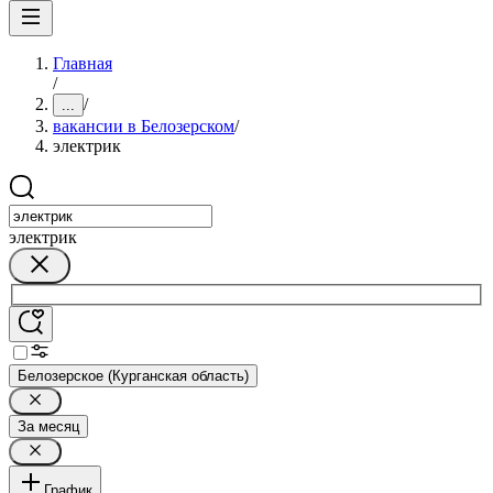
Главная
/
/
...
вакансии в Белозерском
/
электрик
электрик
Белозерское (Курганская область)
За месяц
График