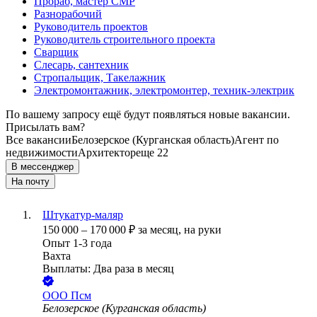
Прораб, мастер СМР
Разнорабочий
Руководитель проектов
Руководитель строительного проекта
Сварщик
Слесарь, сантехник
Стропальщик, Такелажник
Электромонтажник, электромонтер, техник-электрик
По вашему запросу ещё будут появляться новые вакансии.
Присылать вам?
Все вакансии
Белозерское (Курганская область)
Агент по
недвижимости
Архитектор
еще 22
В мессенджер
На почту
Штукатур-маляр
150 000
–
170 000
₽
за месяц,
на руки
Опыт 1-3 года
Вахта
Выплаты: Два раза в месяц
ООО
Псм
Белозерское (Курганская область)