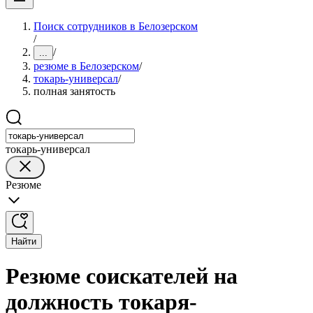
Поиск сотрудников в Белозерском
/
/
...
резюме в Белозерском
/
токарь-универсал
/
полная занятость
токарь-универсал
Резюме
Найти
Резюме соискателей на
должность токаря-