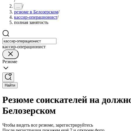
/
/
...
резюме в Белозерском
/
кассир-операционист
/
полная занятость
кассир-операционист
Резюме
Найти
Резюме соискателей на должно
Белозерском
Чтобы видеть все резюме, зарегистрируйтесь
После регистрации покажем ещё 7 и откроем фото