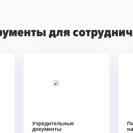
рументы для сотруднич
Учредительные
П
документы
н