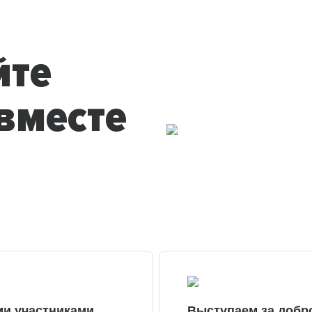
йте
вместе
ми участниками
Выступаем за добр