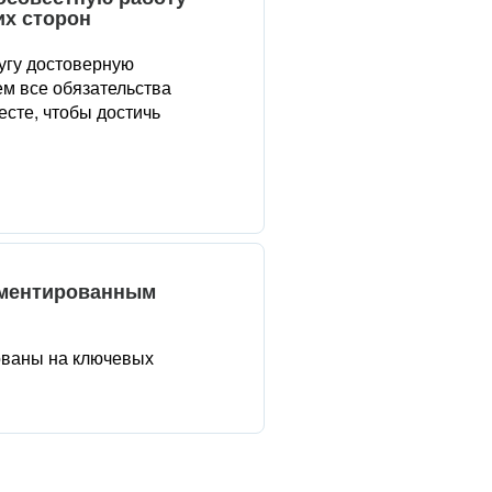
их сторон
угу достоверную
м все обязательства
сте, чтобы достичь
аментированным
ованы на ключевых