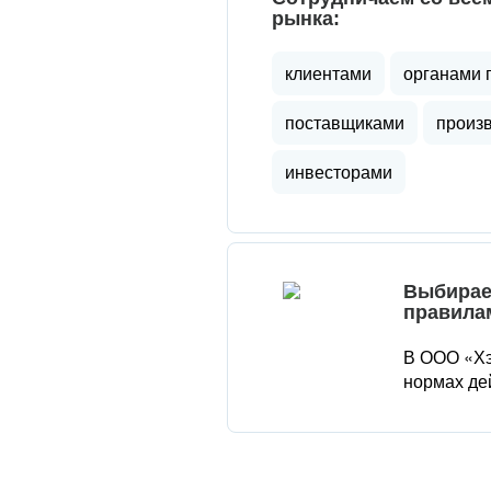
рынка:
клиентами
органами 
поставщиками
произ
инвесторами
Выбирае
правила
В ООО «Хэ
нормах де