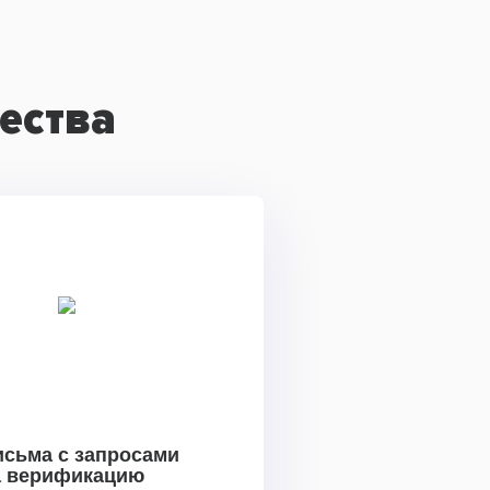
ества
исьма с запросами
а верификацию