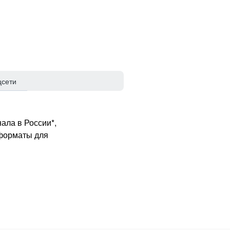
цсети
ала в России*,
 форматы для