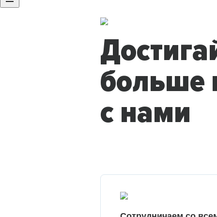
Достига
больше 
с нами
Сотрудничаем со все