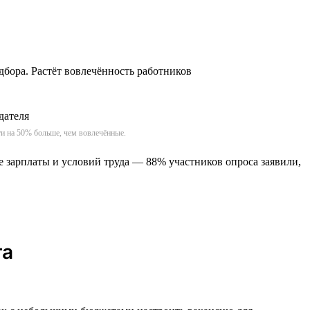
дбора. Растёт вовлечённость работников
и на 50% больше, чем вовлечённые.
е зарплаты и условий труда — 88% участников опроса заявили,
га