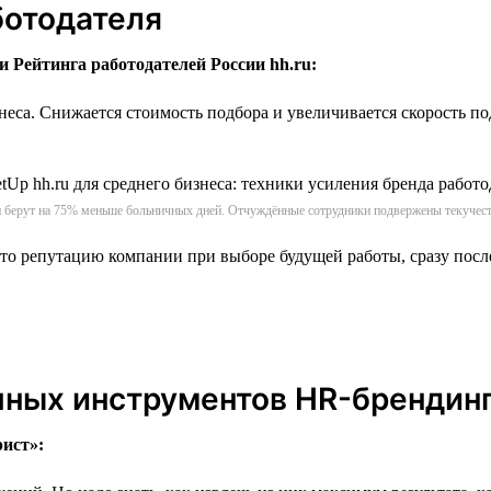
ботодателя
 Рейтинга работодателей России hh.ru:
неса. Снижается стоимость подбора и увеличивается скорость по
 берут на 75% меньше больничных дней. Отчуждённые сотрудники подвержены текучест
есто репутацию компании при выборе будущей работы, сразу посл
пных инструментов HR-брендин
ист»: