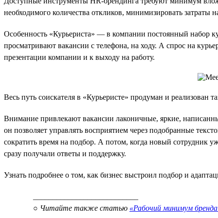
Доступные инструменты HR-брендинга требуют минимум вложен
необходимого количества откликов, минимизировать затраты н
Особенность «Курьериста» — в компании постоянный набор кур
просматривают вакансии с телефона, на ходу. А спрос на курь
презентации компании и к выходу на работу.
Весь путь соискателя в «Курьеристе» продуман и реализован т
Внимание привлекают вакансии лаконичные, яркие, написанны
он позволяет управлять восприятием через подобранные текст
сократить время на подбор. А потом, когда новый сотрудник у
сразу получали ответы и поддержку.
Узнать подробнее о том, как бизнес выстроил подбор и адапт
___________________________
○ Читайте также статью
«Рабочий минимум бренда 