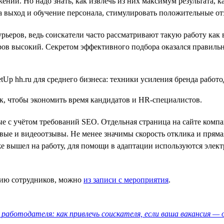
ий. Но надо знать, как извлечь из них максимум результата, 
а выход и обучение персонала, стимулировать положительные о
ьеров, ведь соискатели часто рассматривают такую работу как
еров высокий. Секретом эффективного подбора оказался правильн
ак, чтобы экономить время кандидатов и HR-специалистов.
е с учётом требований SEO. Отдельная страница на сайте ком
овые и видеоотзывы. Не менее значимы скорость отклика и прям
же вышел на работу, для помощи в адаптации используются элек
ацию сотрудников, можно
из записи с мероприятия
.
работодателя: как привлечь соискателя, если ваша вакансия — 