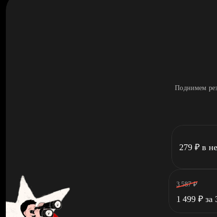
Поднимем рез
279
₽
в н
3 587
₽
1 499
₽
за 