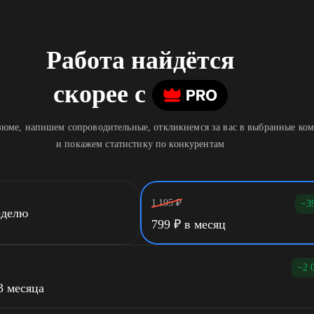
Работа найдётся
скорее
c
юме, напишем сопроводительные, откликнемся за вас в выбранные ко
и покажем статистику по конкурентам
1 195
₽
−3
еделю
799
₽
в месяц
−2 
3 месяца