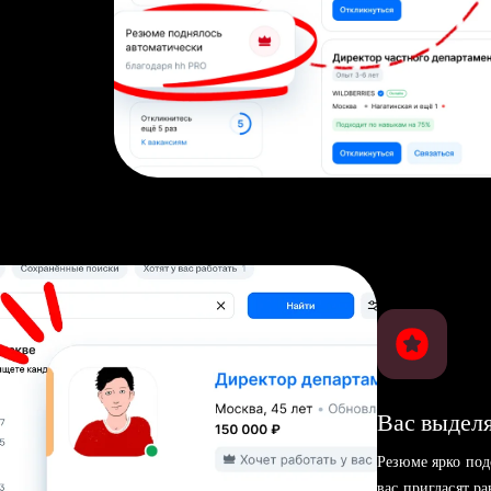
Вас выделя
Резюме ярко под
вас пригласят р