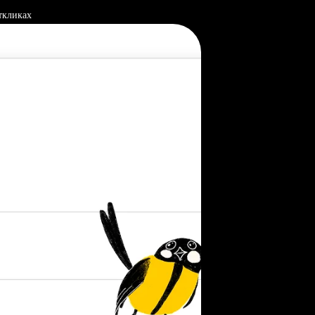
ткликах