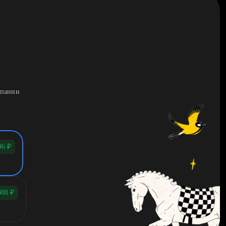
мпании
96
₽
088
₽